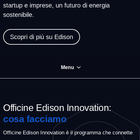
startup e imprese, un futuro di energia
sostenibile.
Scopri di più su Edison
Menu
Collabora con noi
COSA FACCIAMO
Officine Edison Innovation:
LA VISION E LA MISSION
cosa facciamo
Officine Edison Innovation è il programma che connette
IL NOSTRO ECOSISTEMA